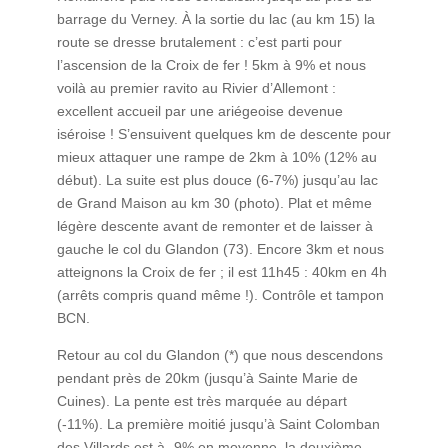
barrage du Verney. À la sortie du lac (au km 15) la
route se dresse brutalement : c’est parti pour
l’ascension de la Croix de fer ! 5km à 9% et nous
voilà au premier ravito au Rivier d’Allemont :
excellent accueil par une ariégeoise devenue
iséroise ! S’ensuivent quelques km de descente pour
mieux attaquer une rampe de 2km à 10% (12% au
début). La suite est plus douce (6-7%) jusqu’au lac
de Grand Maison au km 30 (photo). Plat et même
légère descente avant de remonter et de laisser à
gauche le col du Glandon (73). Encore 3km et nous
atteignons la Croix de fer ; il est 11h45 : 40km en 4h
(arrêts compris quand même !). Contrôle et tampon
BCN.
Retour au col du Glandon (*) que nous descendons
pendant près de 20km (jusqu’à Sainte Marie de
Cuines). La pente est très marquée au départ
(-11%). La première moitié jusqu’à Saint Colomban
des Villards est à -9% en moyenne, la deuxième