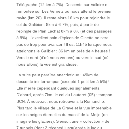
Télégraphe (12 km à 7%). Descente sur Valloire et
remontée sur Les Vernets où nous attend le premier
ravito (km 20). Il reste alors 16 km pour rejoindre le
col du Galibier : 8km à 6-7%, puis, à partir de
l’épingle de Plan Lachat 8km à 8% (et des passages
à 9%). L’excellent pain d’épices de Ginette ne sera
pas de trop pour avancer ! Il est 11h45 lorsque nous
atteignons le Galibier : 36 km en près de 4 heures !
Vers le nord (d’où nous venons) ou vers le sud (où
nous allons) la vue est grandiose.
La suite peut paraître anecdotique : 49km de
descente ininterrompus (excepté 1 petit km à 5%) !
Elle mérite cependant quelques signalements.
D’abord, après 7km, le col du Lautaret (05) : tampon
BCN. À nouveau, nous retrouvons la Romanche.
Plus tard le village de La Grave et la vue imprenable
sur les neiges éternelles du massif de la Meije (on
imagine les glaciers). S’ensuit une « collection » de
7 tunnels (dont 2 récents) jusqu’après le lac du