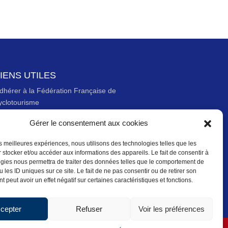
IENS UTILES
dhérer à la Fédération Française de
yclotourisme
ous contacter
Gérer le consentement aux cookies
ewsletter
les meilleures expériences, nous utilisons des technologies telles que les
entions légales
 stocker et/ou accéder aux informations des appareils. Le fait de consentir à
gies nous permettra de traiter des données telles que le comportement de
olitique des données personnelles
 les ID uniques sur ce site. Le fait de ne pas consentir ou de retirer son
olitique de cookies (UE)
 peut avoir un effet négatif sur certaines caractéristiques et fonctions.
cepter
Refuser
Voir les préférences