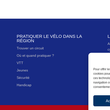
PRATIQUER LE VÉLO DANS LA
L
RÉGION
A
Trouver un circuit
c
Où et quand pratiquer ?
N
VTT
N
Pour offrir 
Jeunes
M
cookies pour
Sécurité
ces technolo
P
navigation ou
Handicap
P
consentement
Ac