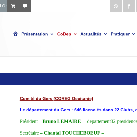
ÉLO
A
Présentation
CoDep
Actualités
Pratiquer
c
c
u
e
i
l
Comité du Gers (COREG Occitanie)
Le département du Gers : 646 licenciés dans 22 Clubs, 
Président –
Bruno LEMAIRE
– departement32-presidence
Secrétaire –
Chantal TOUCHEBOEUF
–