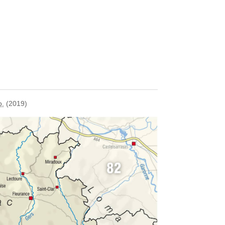
b.
(2019)